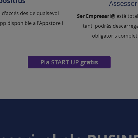
positius
Assesso
 d'accés des de qualsevol
Ser Empresari@
està tota
'app disponible a l'Appstore i
tant, podràs descarrega
obligatoris complet
Pla START UP
gratis