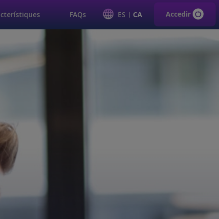
|
Accedir
cterístiques
FAQs
ES
CA