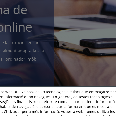
na de
online
e facturació i gestió
totalment adaptada a la
 a l'ordinador, mòbil i