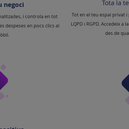
Tota la t
u negoci
Tot en el teu espai privat 
alitzades, i controla en tot
LQPD i RGPD. Accedeix a l
es despeses en pocs clics al
des de qual
òbil.