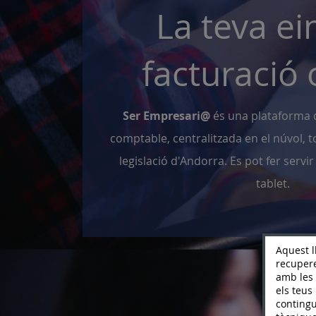
La teva ei
facturació 
Ser Empresari@
és una plataforma d
comptable, centralitzada en el núvol, 
legislació d'Andorra. Es pot fer servir
tablet.